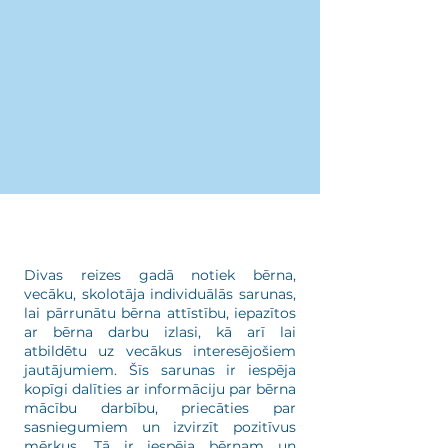
Divas reizes gadā notiek bērna,
vecāku, skolotāja individuālās sarunas,
lai pārrunātu bērna attīstību, iepazītos
ar bērna darbu izlasi, kā arī lai
atbildētu uz vecākus interesējošiem
jautājumiem. Šīs sarunas ir iespēja
kopīgi dalīties ar informāciju par bērna
mācību darbību, priecāties par
sasniegumiem un izvirzīt pozitīvus
mērķus. Tā ir iespēja bērnam un