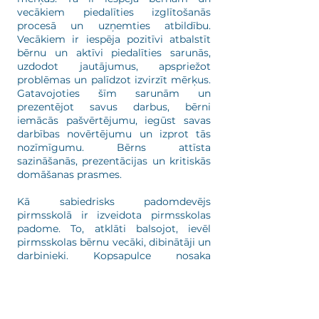
vecākiem piedalīties izglītošanās
procesā un uzņemties atbildību.
Vecākiem ir iespēja pozitīvi atbalstīt
bērnu un aktīvi piedalīties sarunās,
uzdodot jautājumus, apspriežot
problēmas un palīdzot izvirzīt mērķus.
Gatavojoties šīm sarunām un
prezentējot savus darbus, bērni
iemācās pašvērtējumu, iegūst savas
darbības novērtējumu un izprot tās
nozīmīgumu. Bērns attīsta
sazināšanās, prezentācijas un kritiskās
domāšanas prasmes.
Kā sabiedrisks padomdevējs
pirmsskolā ir izveidota pirmsskolas
padome. To, atklāti balsojot, ievēl
pirmsskolas bērnu vecāki, dibinātāji un
darbinieki. Kopsapulce nosaka
padomes skaitlisko sastāvu un
pilnvaru laiku. Tās izveidošanas kārtību
un kompetenci nosaka pirmsskolas
padomes nolikums (glabājas